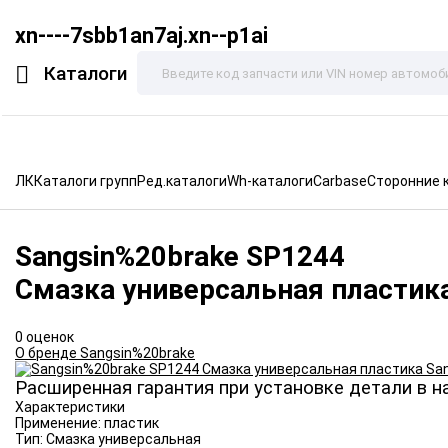
xn----7sbb1an7aj.xn--p1ai
Каталоги
ЛК
Каталоги групп
Ред.каталоги
Wh-каталоги
Carbase
Сторонние 
Sangsin%20brake
SP1244
Смазка универсальная пластик
0 оценок
О бренде Sangsin%20brake
Расширенная гарантия при установке детали в н
Характеристики
Применение:
пластик
Тип:
Смазка универсальная