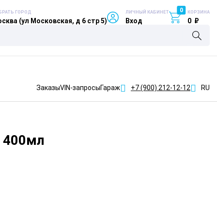
0
БРАТЬ ГОРОД
ЛИЧНЫЙ КАБИНЕТ
КОРЗИНА
сква (ул Московская, д 6 стр 5)
Вход
0
₽
Заказы
VIN-запросы
Гараж
+7 (900)
212-12-12
RU
я 400мл