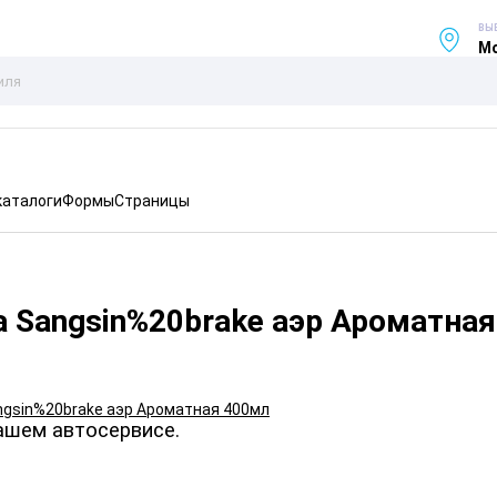
ВЫ
Мо
каталоги
Формы
Страницы
а Sangsin%20brake аэр Ароматна
ашем автосервисе.