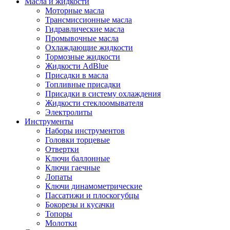
Масла и жидкости
Моторные масла
Трансмиссионные масла
Гидравлические масла
Промывочные масла
Охлаждающие жидкости
Тормозные жидкости
Жидкости AdBlue
Присадки в масла
Топливные присадки
Присадки в систему охлаждения
Жидкости стеклоомывателя
Электролиты
Инструменты
Наборы инструментов
Головки торцевые
Отвертки
Ключи баллонные
Ключи гаечные
Лопаты
Ключи динамометрические
Пассатижи и плоскогубцы
Бокорезы и кусачки
Топоры
Молотки