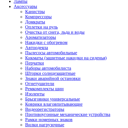
Лампы
Аксессуары
Канистры
Компрессоры
Домкраты
Оплетки на руль
Очистка от снега, льда и воды
Ароматизаторы
Накидки с обогревом
Автоодеяла
Пылесосы автомобильные
Кикматы (защитные накидки на сиденья)
Перчатки
Наборы автомобилиста
Шторки солнцезащитные
Знаки аварийной остановки
Огнетушители
Ремкомплекты шин
Изоленты
Брызговики универсальные
Коврики влаговпитывающие
Видеорегистраторы
Противоугонные механические устройства
Рамки номерных знаков
Вилки нагрузочные