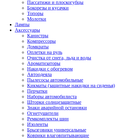
Пассатижи и плоскогубцы
Бокорезы и кусачки
Топоры
Молотки
Лампы
Аксессуары
Канистры
Компрессоры
Домкраты
Оплетки на руль
Очистка от снега, льда и воды
Ароматизаторы
Накидки с обогревом
Автоодеяла
Пылесосы автомобильные
Кикматы (защитные накидки на сиденья)
Перчатки
Наборы автомобилиста
Шторки солнцезащитные
Знаки аварийной остановки
Огнетушители
Ремкомплекты шин
Изоленты
Брызговики универсальные
Коврики влаговпитывающие