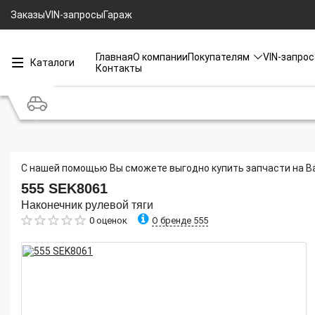
Заказы
VIN-запросы
Гараж
Главная
О компании
Покупателям
VIN-запрос
Каталоги
Контакты
С нашей помощью Вы сможете выгодно купить запчасти на В
555
SEK8061
Наконечник рулевой тяги
О бренде 555
0 оценок