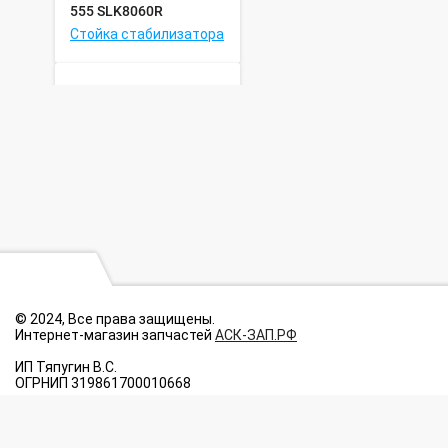
555 SLK8060R
Стойка стабилизатора
555 SB8012
© 2024, Все права защищены.
Опора шаровая
Интернет-магазин запчастей
АСК-ЗАП.РФ
ИП Тяпугин В.С.
ОГРНИП 319861700010668
Данный интернет-сайт носит исключительно информационный ха
публичной офертой, определяемой положениями Статьи 437 п.