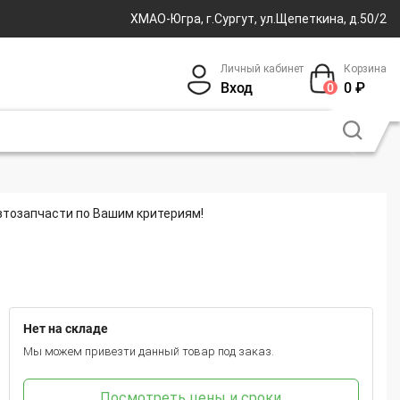
ХМАО-Югра, г.Сургут, ул.Щепеткина, д.50/2
Личный кабинет
Корзина
Вход
0
₽
0
втозапчасти по Вашим критериям!
Нет на складе
Мы можем привезти данный товар под заказ.
Посмотреть цены и сроки