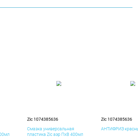
Zic 1074385636
Zic 1074385636
я
Смазка универсальная
АНТИФРИЗ красны
400мл
пластика Zic аэр ПхВ 400мл