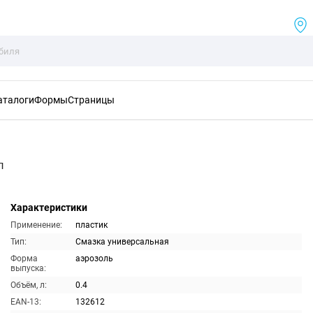
аталоги
Формы
Страницы
л
Характеристики
Применение:
пластик
Тип:
Смазка универсальная
Форма
аэрозоль
выпуска:
Объём, л:
0.4
EAN-13:
132612