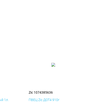
Zic 1074385636
й 1л.
ПВЕЦ Zic ДОТ4 910г