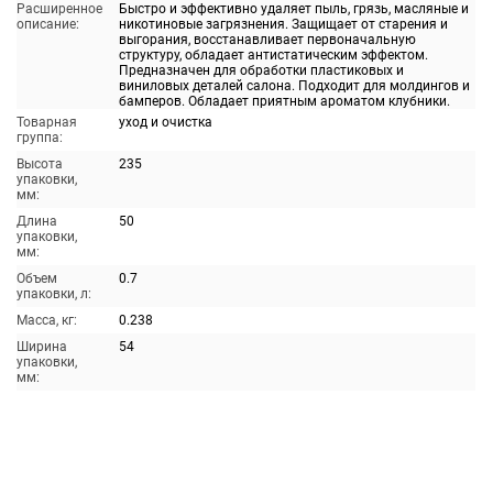
Расширенное
Быстро и эффективно удаляет пыль, грязь, масляные и
описание:
никотиновые загрязнения. Защищает от старения и
выгорания, восстанавливает первоначальную
структуру, обладает антистатическим эффектом.
Предназначен для обработки пластиковых и
виниловых деталей салона. Подходит для молдингов и
бамперов. Обладает приятным ароматом клубники.
Товарная
уход и очистка
группа:
Высота
235
упаковки,
мм:
Длина
50
упаковки,
мм:
Объем
0.7
упаковки, л:
Масса, кг:
0.238
Ширина
54
упаковки,
мм: