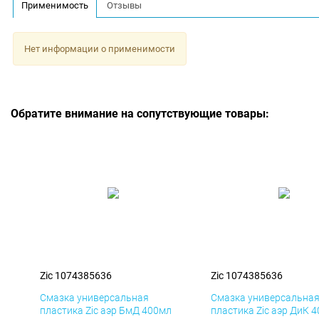
Применимость
Отзывы
Нет информации о применимости
Обратите внимание на сопутствующие товары:
Zic 1074385636
Zic 1074385636
Смазка универсальная
Смазка универсальна
пластика Zic аэр БмД 400мл
пластика Zic аэр ДиК 