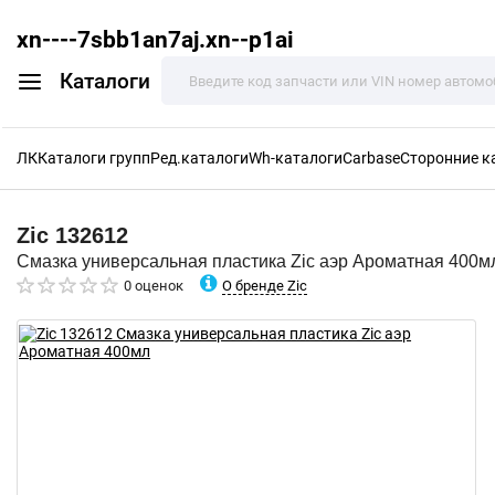
xn----7sbb1an7aj.xn--p1ai
Каталоги
ЛК
Каталоги групп
Ред.каталоги
Wh-каталоги
Carbase
Сторонние к
Zic
132612
Смазка универсальная пластика Zic аэр Ароматная 400м
О бренде Zic
0 оценок