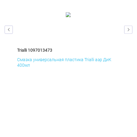
Trialli 1097013473
Tri
Смазка универсальная пластика Trialli аэр ДиК
Сма
400мл
40