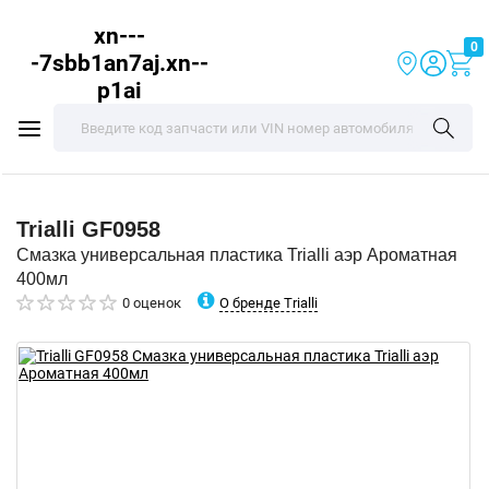
xn---
0
-7sbb1an7aj.xn--
p1ai
Trialli
GF0958
Смазка универсальная пластика Trialli аэр Ароматная
400мл
О бренде Trialli
0 оценок