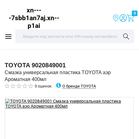
xn---
0
-7sbb1an7aj.xn--
p1ai
TOYOTA
9020849001
Смазка универсальная пластика TOYOTA аэр
Ароматная 400мл
О бренде TOYOTA
0 оценок