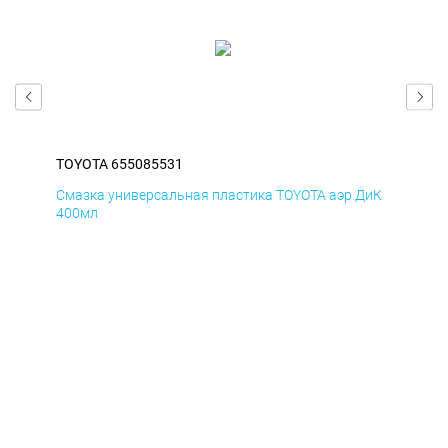
TOYOTA 655085531
TOY
БмД
Смазка универсальная пластика TOYOTA аэр ДиК
Сма
400мл
40