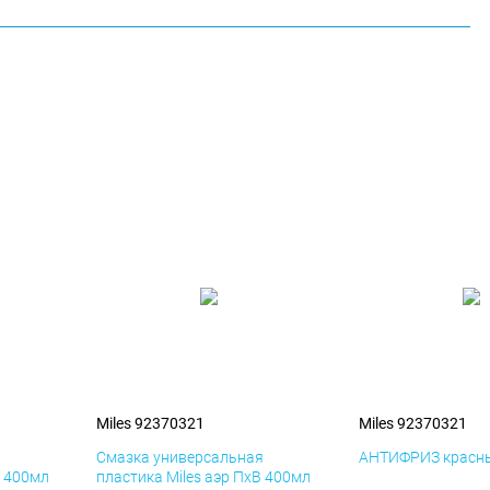
Miles 92370321
Miles 92370321
я
Смазка универсальная
АНТИФРИЗ красны
К 400мл
пластика Miles аэр ПхВ 400мл