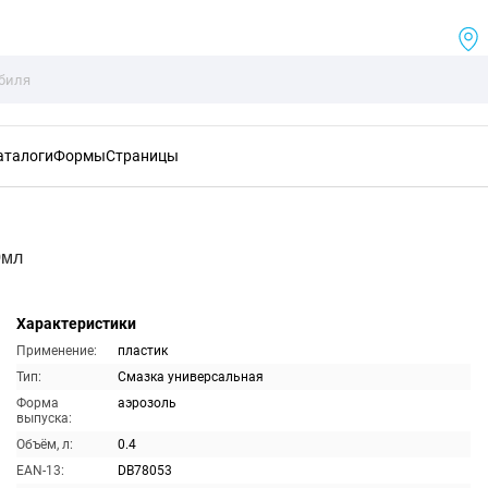
аталоги
Формы
Страницы
0мл
Характеристики
Применение:
пластик
Тип:
Смазка универсальная
Форма
аэрозоль
выпуска:
Объём, л:
0.4
EAN-13:
DB78053