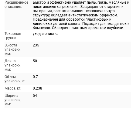
Расширенное
Быстро и эффективно удаляет пыль, грязь, масляные и
описание:
никотиновые загрязнения. Защищает от старения и
выгорания, восстанавливает первоначальную
структуру, обладает антистатическим эффектом.
Предназначен для обработки пластиковых и
виниловых деталей салона. Подходит для молдингов и
бамперов. Обладает приятным ароматом клубники.
Товарная
уход и очистка
группа:
Высота
235
упаковки,
мм:
Длина
50
упаковки,
мм:
Объем
0.7
упаковки, л:
Масса, кг:
0.238
Ширина
54
упаковки,
мм: