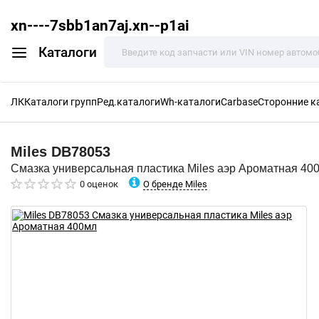
xn----7sbb1an7aj.xn--p1ai
Каталоги
ЛК
Каталоги групп
Ред.каталоги
Wh-каталоги
Carbase
Сторонние к
Miles
DB78053
Смазка универсальная пластика Miles аэр Ароматная 40
О бренде Miles
0 оценок