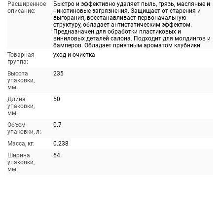
Расширенное
Быстро и эффективно удаляет пыль, грязь, масляные и
описание:
никотиновые загрязнения. Защищает от старения и
выгорания, восстанавливает первоначальную
структуру, обладает антистатическим эффектом.
Предназначен для обработки пластиковых и
виниловых деталей салона. Подходит для молдингов и
бамперов. Обладает приятным ароматом клубники.
Товарная
уход и очистка
группа:
Высота
235
упаковки,
мм:
Длина
50
упаковки,
мм:
Объем
0.7
упаковки, л:
Масса, кг:
0.238
Ширина
54
упаковки,
мм: