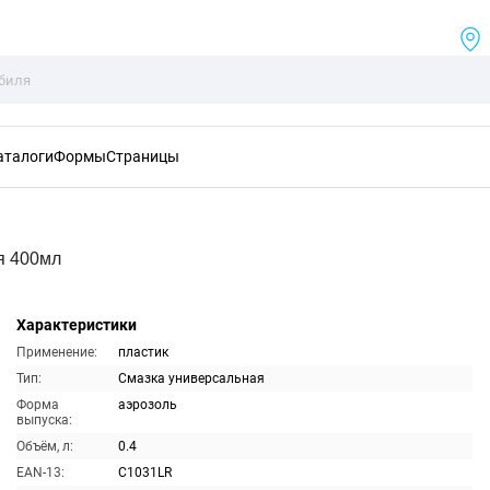
аталоги
Формы
Страницы
я 400мл
Характеристики
Применение:
пластик
Тип:
Смазка универсальная
Форма
аэрозоль
выпуска:
Объём, л:
0.4
EAN-13:
C1031LR