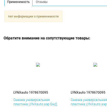
Применимость
Отзывы
Нет информации о применимости
Обратите внимание на сопутствующие товары:
LYNXauto 1978670095
LYNXauto 1978670095
Смазка универсальная
Смазка универсальна
пластика LYNXauto аэр БмД
пластика LYNXauto аэ