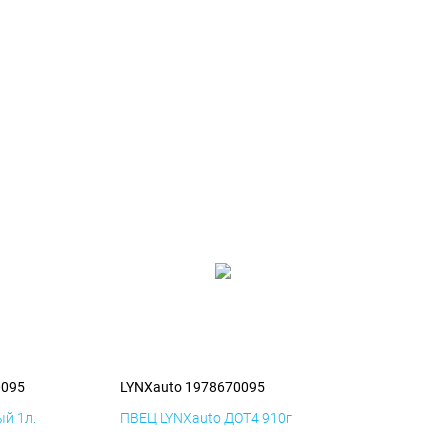
0095
LYNXauto 1978670095
й 1л.
ПВЕЦ LYNXauto ДОТ4 910г