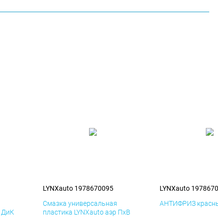
LYNXauto 1978670095
LYNXauto 197867
я
Смазка универсальная
АНТИФРИЗ красны
р ДиК
пластика LYNXauto аэр ПхВ