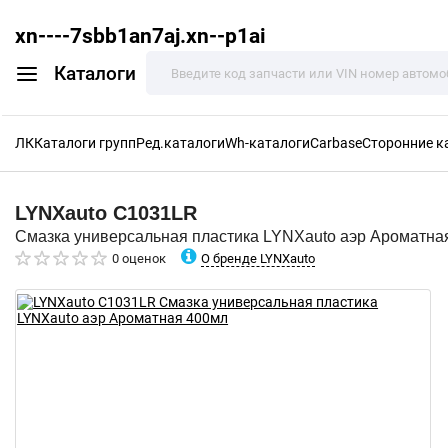
xn----7sbb1an7aj.xn--p1ai
Каталоги
ЛК
Каталоги групп
Ред.каталоги
Wh-каталоги
Carbase
Сторонние к
LYNXauto
C1031LR
Смазка универсальная пластика LYNXauto аэр Ароматна
О бренде LYNXauto
0 оценок