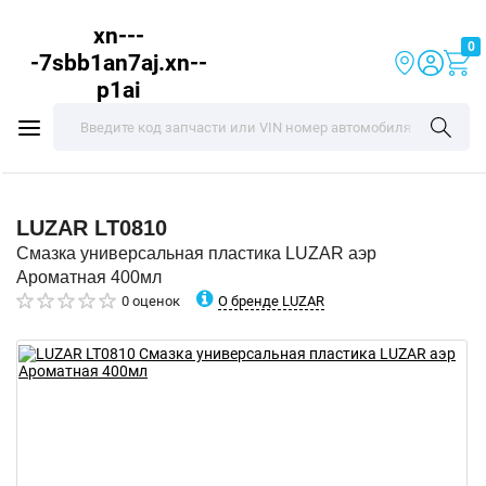
xn---
0
-7sbb1an7aj.xn--
p1ai
LUZAR
LT0810
Смазка универсальная пластика LUZAR аэр
Ароматная 400мл
О бренде LUZAR
0 оценок