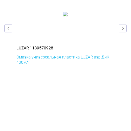
LUZAR 1139570928
LUZ
мД
Смазка универсальная пластика LUZAR аэр ДиК
Сма
400мл
40