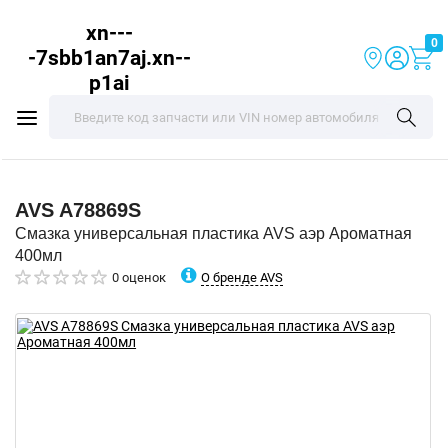
xn---
0
-7sbb1an7aj.xn--
p1ai
AVS
A78869S
Смазка универсальная пластика AVS аэр Ароматная
400мл
О бренде AVS
0 оценок