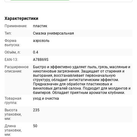
Характеристики
Применение:
пластик
Тип:
Смазка универсальная
Форма
аэрозоль
выпуска:
Объём, л:
0.4
EAN-13:
A78869S
Расширенное
Быстро и эффективно удаляет пыль, грязь, масляные и
описание:
никотиновые загрязнения. Защищает от старения и
выгорания, восстанавливает первоначальную
структуру, обладает антистатическим эффектом.
Предназначен для обработки пластиковых и
виниловых деталей салона. Подходит для молдингов и
бамперов. Обладает приятным ароматом клубники.
Товарная
уход и очистка
группа:
Высота
235
упаковки,
мм:
Длина
50
упаковки,
мм: