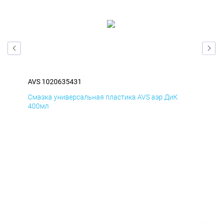
AVS 1020635431
AVS
Смазка универсальная пластика AVS аэр ДиК
Сма
400мл
40